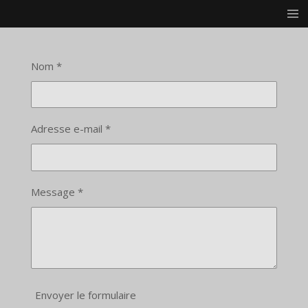
Passer
au
contenu
principal
Nom *
Adresse e-mail *
Message *
Envoyer le formulaire